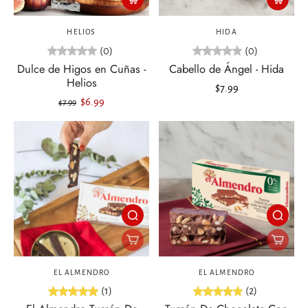
HELIOS
HIDA
(0)
(0)
Dulce de Higos en Cuñas -
Cabello de Ángel - Hida
Helios
$7.99
$6.99
$7.99
EL ALMENDRO
EL ALMENDRO
(1)
(2)