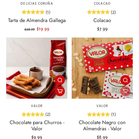
DELICIAS CORUÑA
COLACAO
(1)
(2)
Tarta de Almendra Gallega
Colacao
$19.99
$7.99
$26.99
VALOR
VALOR
(2)
(1)
Chocolate para Churros -
Chocolate Negro con
Valor
Almendras - Valor
$9.99
$8.99