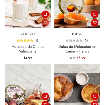
MERCADER
HELIOS
(1)
(0)
Horchata de Chufas
Dulce de Melocotón en
Valenciana
Cuñas - Helios
$4.99
$6.99
$7.99