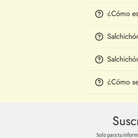
¿Cómo es 
Salchichó
Salchichó
¿Cómo ser
Suscr
Solo para tu infor