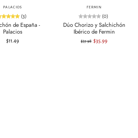
PALACIOS
FERMIN
(3)
(0)
ichón de España -
Dúo Chorizo ​​y Salchichón
Palacios
Ibérico de Fermin
$11.49
$35.99
$37.98