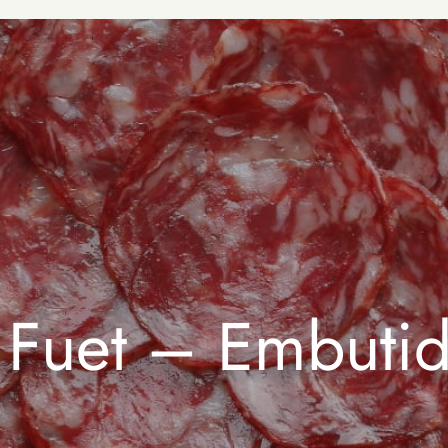
Quemadores de
Paella
Aceitunas y
Encurtidos
Accesorios para
Paellas
Dulces Españoles
Juegos de Paella
Snacks
Quemador + Soporte
Conservas de Portugal
Patés
+ Paellera
Conservas de EEUU
Sopas y Caldos
Conservas Vegetales y
Legumbres
Agromar
Arroz y Pasta
 Fuet – Embuti
Artesanos Alalunga
Salsas
Bonito del Norte
Delgado
Especias y
Sardinas
Ortiz
Condimentos
Mejillones
Atún
El Capricho
Comidas preparadas