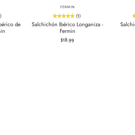
FERMIN
)
(1)
bérico de
Salchichón Ibérico Longaniza -
Salch
min
Fermin
$18.99