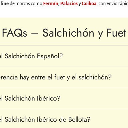
nline
de marcas como
Fermín
,
Palacios
y
Goikoa
, con envío rápi
FAQs – Salchichón y Fuet
l Salchichón Español?
encia hay entre el fuet y el salchichón?
l Salchichón Ibérico?
l Salchichón Ibérico de Bellota?