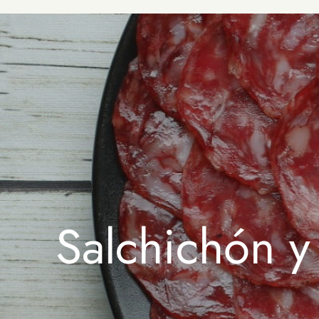
Morcilla
Hueso
Patés de Marisco
Lomo Ibérico y
Patas de Jamón
Serrano
Pimientos del Piquillo
Deshuesado
Rellenos de Marisco
Salchichón
Caldos de Mariscos
Jamoneros y Cuchillos
Conservas del
para Jamón
Mundo
Packs y Cajas Regalo
Packs y Cajas Regalo
con Embutidos
con Conservas
Compra Embutidos
Fermin
Compra Conservas
por Marca
5J
Salchichón y
por Marca
Beher
Compra por Tipo
de Pescado
Covap
Compra por Tipo
Goikoa
de Marisco