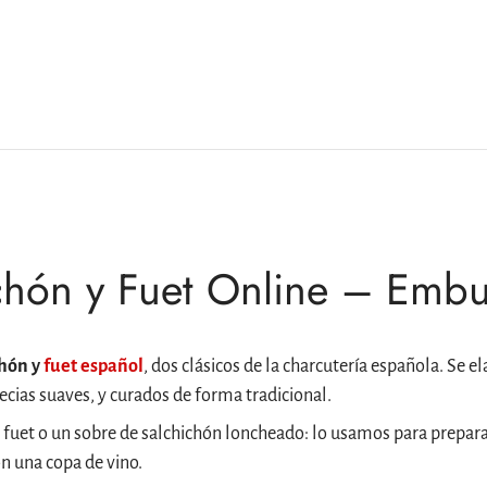
hón y Fuet Online – Embu
chón y
fuet español
, dos clásicos de la charcutería española. Se e
cias suaves, y curados de forma tradicional.
fuet o un sobre de salchichón loncheado: lo usamos para preparar
n una copa de vino.