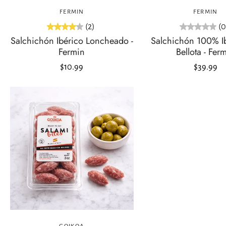
FERMIN
FERMIN
(2)
(0
Salchichón Ibérico Loncheado -
Salchichón 100% I
Fermin
Bellota - Fer
$10.99
$39.99
Agregar al carrito