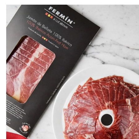
Morcilla
Hueso
Saltar
Patés de Marisco
Lomo Ibérico y
Patas de Jamón
Serrano
Pimientos del Piquillo
Deshuesado
Rellenos de Marisco
Salchichón
Caldos de Mariscos
Jamoneros y Cuchillos
para Jamón
Conservas del
Mundo
Packs y Cajas Regalo
con Embutidos
Packs y Cajas Regalo
con Conservas
Compra Embutidos
Fermin
por Marca
Compra Conservas
5J
por Marca
Beher
Compra por Tipo
Covap
de Pescado
Goikoa
Compra por Tipo
de Marisco