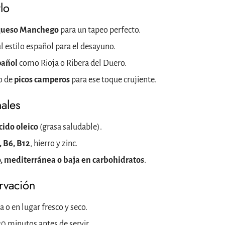
lo
 queso Manchego
para un tapeo perfecto.
l estilo español para el desayuno.
pañol
como Rioja o Ribera del Duero.
o de
picos camperos
para ese toque crujiente.
nales
cido oleico
(grasa saludable).
, B6, B12
, hierro y zinc.
, mediterránea o baja en carbohidratos
.
rvación
 o en lugar fresco y seco.
0 minutos antes de servir.