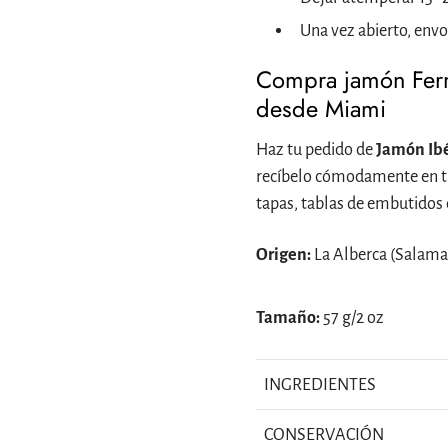
Una vez abierto, envo
Compra jamón Ferm
desde Miami
Haz tu pedido de
Jamón Ibé
recíbelo cómodamente en tu
tapas, tablas de embutidos o
Origen:
La Alberca (Salama
Tamaño:
57 g/2 oz
INGREDIENTES
CONSERVACIÓN