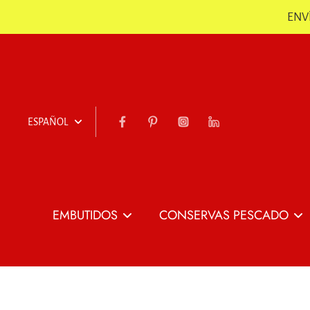
ENVÍ
Saltar
ESPAÑOL
EMBUTIDOS
CONSERVAS PESCADO
Todo Embutidos
Todo Conservas
Pescado
Jamón
Jamón Loncheado
Conservas de
Chorizo, Sobrasada &
Patas de Jamón co
Pescado y Marisco