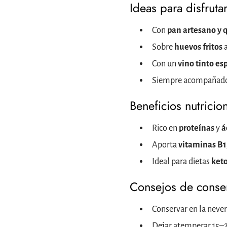
Ideas para disfrutar
Con
pan artesano y
Sobre
huevos fritos
a
Con un
vino tinto es
Siempre acompañad
Beneficios nutricio
Rico en
proteínas
y
á
Aporta
vitaminas B1
Ideal para dietas
keto
Consejos de conse
Conservar en la nevera
Dejar atemperar 15–2