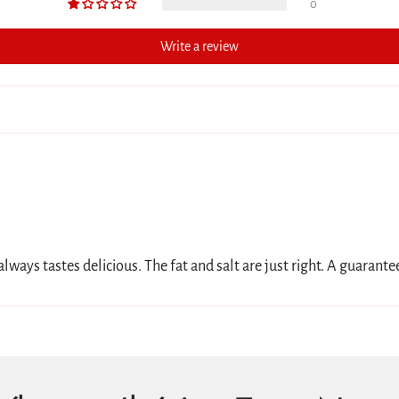
0
Write a review
ays tastes delicious. The fat and salt are just right. A guarantee