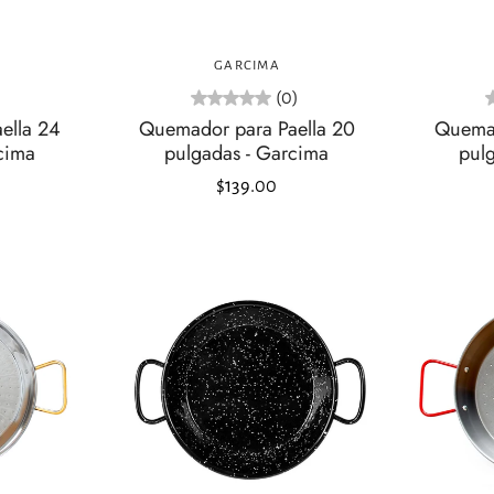
o
Agregar al carrito
GARCIMA
)
(0)
ella 24
Quemador para Paella 20
Quemad
cima
pulgadas - Garcima
pul
$139.00