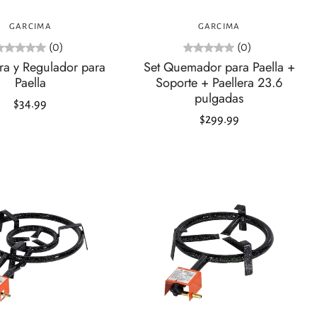
Agregar al carrito
Agotado
GARCIMA
GARCIMA
(0)
(0)
a y Regulador para
Set Quemador para Paella +
Paella
Soporte + Paellera 23.6
pulgadas
$34.99
$299.99