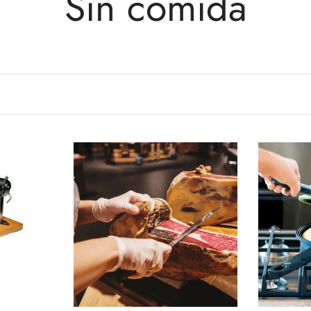
Sin comida
Quemadores de
Paella
Aceitunas y
Encurtidos
Accesorios para
Paellas
Dulces Españoles
Juegos de Paella
Snacks
Quemador + Soporte
Conservas de Portugal
Patés
+ Paellera
Conservas de EEUU
Sopas y Caldos
Conservas Vegetales y
Legumbres
Agromar
Arroz y Pasta
Artesanos Alalunga
Salsas
Bonito del Norte
Delgado
Especias y
Sardinas
Ortiz
Condimentos
Mejillones
Atún
El Capricho
Comidas preparadas
o
Agotado