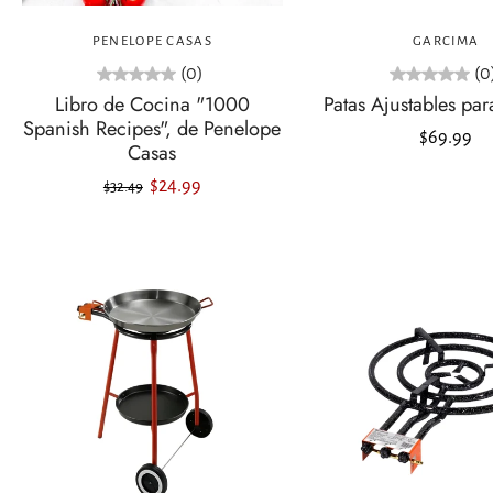
Agregar al carrito
Agregar al carrit
PENELOPE CASAS
GARCIMA
(0)
(0
Libro de Cocina "1000
Patas Ajustables par
Spanish Recipes", de Penelope
$69.99
Casas
$24.99
$32.49