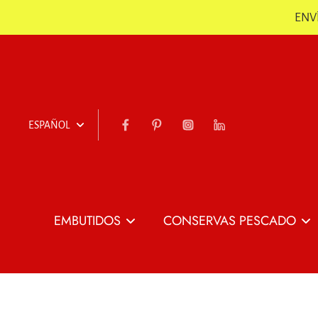
ENVÍ
Saltar
ESPAÑOL
EMBUTIDOS
CONSERVAS PESCADO
Todo Embutidos
Todo Conservas
Pescado
Jamón
Jamón Loncheado
Conservas de
Chorizo, Sobrasada &
Patas de Jamón co
Pescado y Marisco