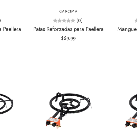
o
Agregar al carrito
GARCIMA
)
(0)
a Paellera
Patas Reforzadas para Paellera
Manguer
$69.99