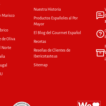
S
Nuestra Historia
y Marisco
Productos Españoles al Por
Mayor
brico
El Blog del Gourmet Español
e de Oliva
Recetas
l Norte
Reseñas de Clientes de
Ibericotaste.us
aña
Sitemap
tugal
UU