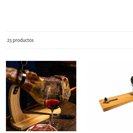
Morcilla
Hueso
Patés de Marisco
Lomo Ibérico y
Patas de Jamón
Serrano
Pimientos del Piquillo
Deshuesado
Rellenos de Marisco
Salchichón
Caldos de Mariscos
23 productos
Jamoneros y Cuchillos
para Jamón
Conservas del
Mundo
Packs y Cajas Regalo
con Embutidos
Packs y Cajas Regalo
con Conservas
Compra Embutidos
Fermin
por Marca
Compra Conservas
5J
por Marca
Beher
Compra por Tipo
Covap
de Pescado
Goikoa
Compra por Tipo
de Marisco
Agregar al carrito
Agregar al carrit