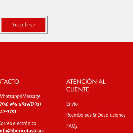
Suscribirse
TACTO
ATENCIÓN AL
CLIENTE
Whatsapp/iMessage
(703) 965-5839/(703)
Envío
217-3791
Reembolsos & Devoluciones
Correo electrónico
FAQs
info@ibericotaste.us