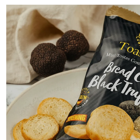
Morcilla
Hueso
Saltar
Patés de Marisco
Lomo Ibérico y
Patas de Jamón
Serrano
Pimientos del Piquillo
Deshuesado
Rellenos de Marisco
Salchichón
Caldos de Mariscos
Jamoneros y Cuchillos
para Jamón
Conservas del
Mundo
Packs y Cajas Regalo
con Embutidos
Packs y Cajas Regalo
con Conservas
Compra Embutidos
Fermin
por Marca
Compra Conservas
5J
por Marca
Beher
Compra por Tipo
Covap
de Pescado
Goikoa
Compra por Tipo
de Marisco