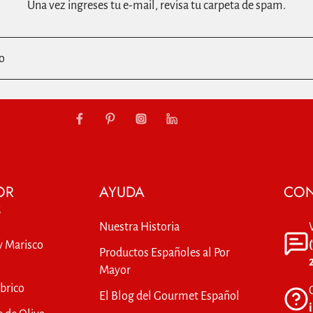
Una vez ingreses tu e-mail, revisa tu carpeta de spam.
o
OR
AYUDA
CON
S
Nuestra Historia
y Marisco
Productos Españoles al Por
Mayor
brico
El Blog del Gourmet Español