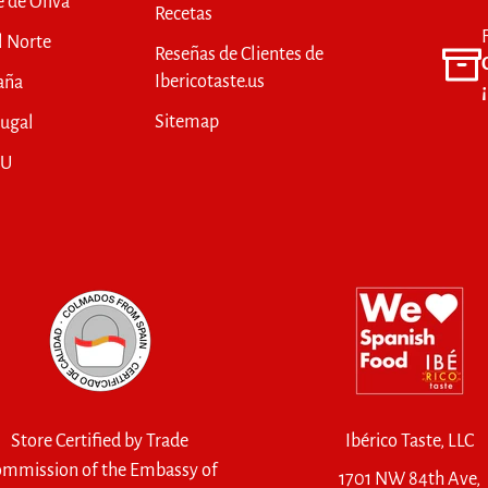
e de Oliva
Recetas
l Norte
Reseñas de Clientes de
Ibericotaste.us
aña
Sitemap
tugal
UU
Store Certified by Trade
Ibérico Taste, LLC
mmission of the Embassy of
1701 NW 84th Ave,