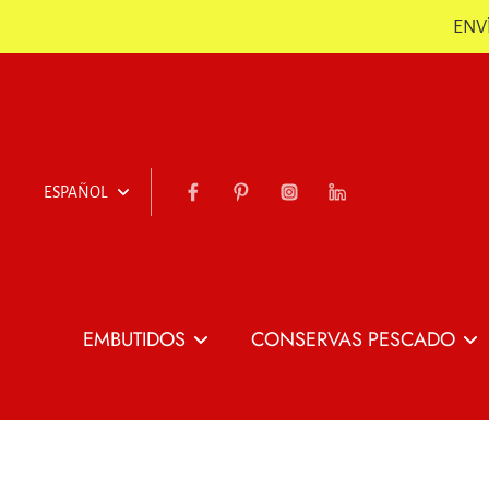
ENVÍ
Saltar
ESPAÑOL
EMBUTIDOS
CONSERVAS PESCADO
Todo Embutidos
Todo Conservas
Pescado
Jamón
Jamón Loncheado
Conservas de
Chorizo, Sobrasada &
Patas de Jamón co
Pescado y Marisco