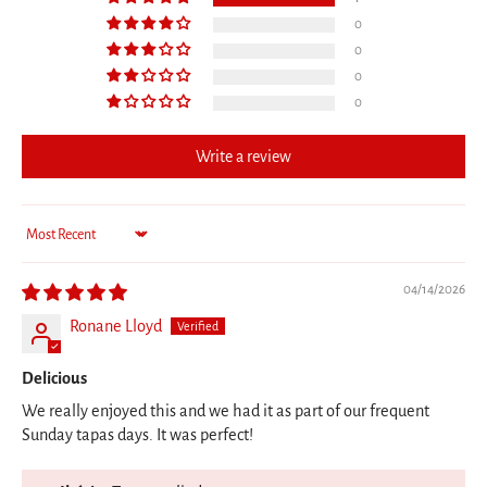
0
0
0
0
Write a review
Sort by
04/14/2026
Ronane Lloyd
Delicious
We really enjoyed this and we had it as part of our frequent
Sunday tapas days. It was perfect!