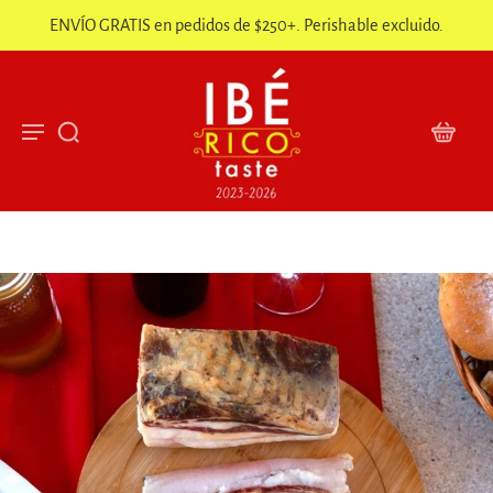
ENVÍO GRATIS en pedidos de $250+. Perishable excluido.