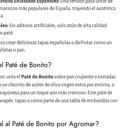
ariscos Enlatados Españoles:
Una versión para untar de
mariscos más populares de España, trayendo el auténtico
a.
les:
Sin aditivos artificiales, solo atún de alta calidad
o paté.
ra crear deliciosas tapas españolas o disfrutar como un
lletas o pan.
l Paté de Bonito?
or, unta el
Paté de Bonito
sobre pan crujiente o tostadas.
un chorrito de aceite de oliva virgen extra por encima, o
mayonesa para un toque aún más cremoso. Este paté de
canapés, tapas o como parte de una tabla de embutidos con
l al Paté de Bonito por Agromar?