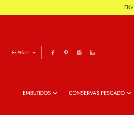
ENVÍ
Saltar
ESPAÑOL
EMBUTIDOS
CONSERVAS PESCADO
Todo Embutidos
Todo Conservas
Pescado
Jamón
Jamón Loncheado
Conservas de
Chorizo, Sobrasada &
Patas de Jamón co
Pescado y Marisco