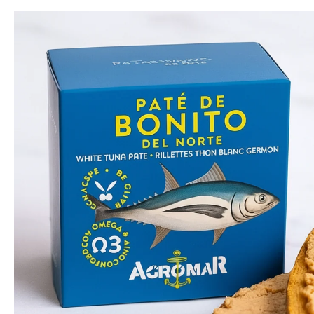
Morcilla
Hueso
Saltar
Patés de Marisco
Lomo Ibérico y
Patas de Jamón
Serrano
Pimientos del Piquillo
Deshuesado
Rellenos de Marisco
Salchichón
Caldos de Mariscos
Jamoneros y Cuchillos
para Jamón
Conservas del
Mundo
Packs y Cajas Regalo
con Embutidos
Packs y Cajas Regalo
con Conservas
Compra Embutidos
Fermin
por Marca
Compra Conservas
5J
por Marca
Beher
Compra por Tipo
Covap
de Pescado
Goikoa
Compra por Tipo
de Marisco