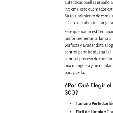
auténticas paellas españolas
(30 cm), este quemador está
Su recubrimiento de esmalte 
clásico de tubo circular gar
Este quemador está equipado
uniformemente la llama a lo
perfecta y ayudándote a log
control permite ajustar la 
sobre el proceso de cocción.
una manguera y un regulado
para paella.
¿Por Qué Elegir e
300?
Tamaño Perfecto:
Id
Fácil de Limpiar:
Grac