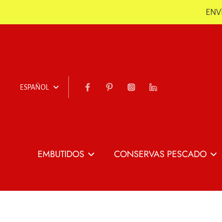
ENVÍ
Saltar
ESPAÑOL
EMBUTIDOS
CONSERVAS PESCADO
Todo Embutidos
Todo Conservas
Pescado
Jamón
Jamón Loncheado
Conservas de
Chorizo, Sobrasada &
Patas de Jamón co
Pescado y Marisco