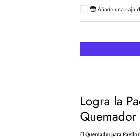
Pulpo
Anchoas
Añade una caja d
Espinaler
Drinks
Ostras, Berberechos,
Boquerones
La Curiosa
Zamburiñas y Más
Caballa, Melva,
Los Peperetes
Oysters
Lubica & Más
Real Conservera
Española
Rosara
USISA
Ramón Peña
Logra la Pa
Quemador 
El
Quemador para Paella 