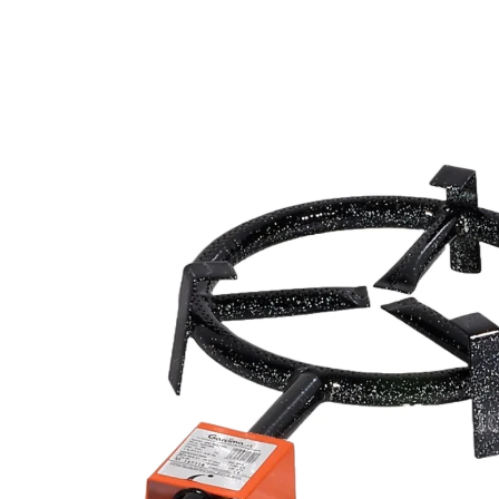
Morcilla
Hueso
Saltar
Patés de Marisco
Lomo Ibérico y
Patas de Jamón
Serrano
Pimientos del Piquillo
Deshuesado
Rellenos de Marisco
Salchichón
Caldos de Mariscos
Jamoneros y Cuchillos
para Jamón
Conservas del
Mundo
Packs y Cajas Regalo
con Embutidos
Packs y Cajas Regalo
con Conservas
Compra Embutidos
Fermin
por Marca
Compra Conservas
5J
por Marca
Beher
Compra por Tipo
Covap
de Pescado
Goikoa
Compra por Tipo
de Marisco